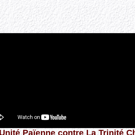
e Unité Païenne contre La Trinité C