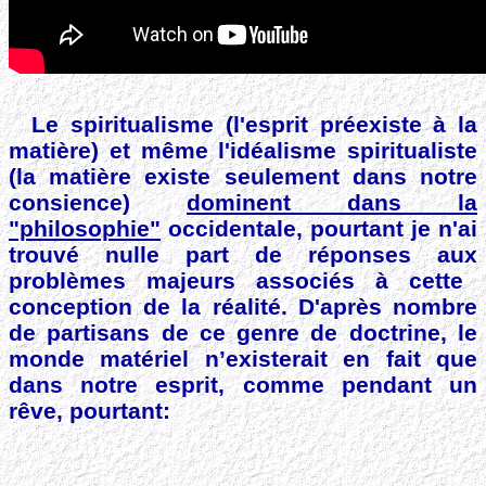
Le spiritualisme (l'esprit préexiste à la
matière) et même l'idéalisme spiritualiste
(la matière existe seulement dans notre
consience)
dominent dans la
"philosophie"
occidentale, pourtant je n'ai
trouvé nulle part de réponses aux
problèmes majeurs associés à cette
conception de la réalité.
D'après nombre
de partisans de ce genre de doctrine,
le
monde matériel n’existerait en fait que
dans notre esprit, comme pendant un
rêve, pourtant: