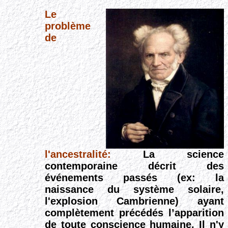
Le
problème
de
l'ancestralité:
La science
contemporaine décrit des
événements
passés
(ex: la
naissance du système
solaire,
l'explosion Cambrienne) ayant
complètement précédés l’apparition
de toute conscience humaine. Il n'y